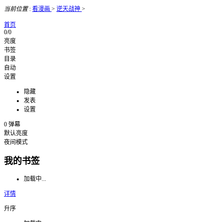
当前位置
:
看漫画
>
逆天战神
>
首页
0/0
亮度
书签
目录
自动
设置
隐藏
发表
设置
0
弹幕
默认亮度
夜间模式
我的书签
加载中...
详情
升序