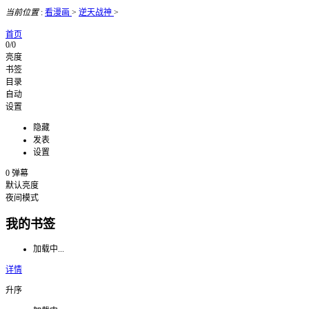
当前位置
:
看漫画
>
逆天战神
>
首页
0/0
亮度
书签
目录
自动
设置
隐藏
发表
设置
0
弹幕
默认亮度
夜间模式
我的书签
加载中...
详情
升序