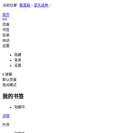
当前位置
:
看漫画
>
逆天战神
>
首页
0/0
亮度
书签
目录
自动
设置
隐藏
发表
设置
0
弹幕
默认亮度
夜间模式
我的书签
加载中...
详情
升序