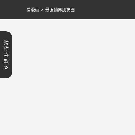
看漫画
>
最强仙界朋友圈
猜
你
喜
欢