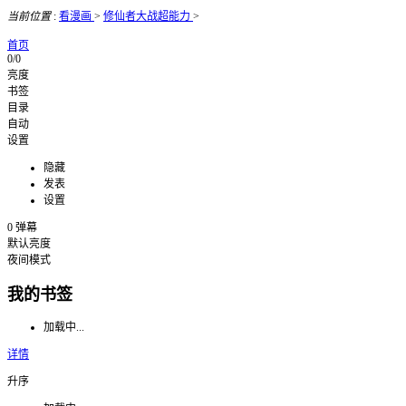
当前位置
:
看漫画
>
修仙者大战超能力
>
首页
0/0
亮度
书签
目录
自动
设置
隐藏
发表
设置
0
弹幕
默认亮度
夜间模式
我的书签
加载中...
详情
升序