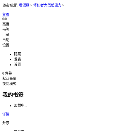
当前位置
:
看漫画
>
修仙者大战超能力
>
首页
0/0
亮度
书签
目录
自动
设置
隐藏
发表
设置
0
弹幕
默认亮度
夜间模式
我的书签
加载中...
详情
升序