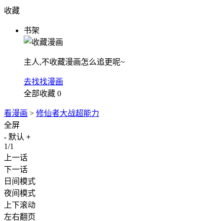
收藏
书架
主人,不收藏漫画怎么追更呢~
去找找漫画
全部收藏
0
看漫画
>
修仙者大战超能力
全屏
-
默认
+
1/1
上一话
下一话
日间模式
夜间模式
上下滚动
左右翻页