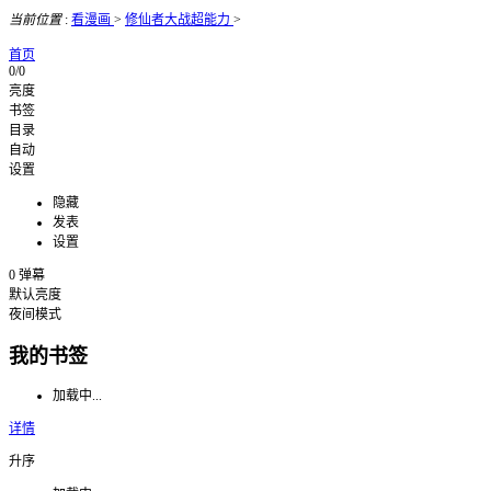
当前位置
:
看漫画
>
修仙者大战超能力
>
首页
0/0
亮度
书签
目录
自动
设置
隐藏
发表
设置
0
弹幕
默认亮度
夜间模式
我的书签
加载中...
详情
升序