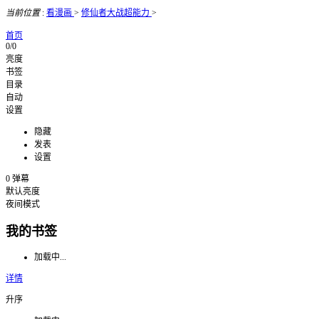
当前位置
:
看漫画
>
修仙者大战超能力
>
首页
0/0
亮度
书签
目录
自动
设置
隐藏
发表
设置
0
弹幕
默认亮度
夜间模式
我的书签
加载中...
详情
升序