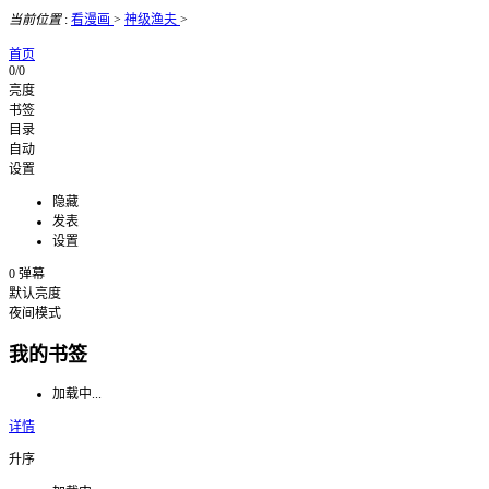
当前位置
:
看漫画
>
神级渔夫
>
首页
0/0
亮度
书签
目录
自动
设置
隐藏
发表
设置
0
弹幕
默认亮度
夜间模式
我的书签
加载中...
详情
升序