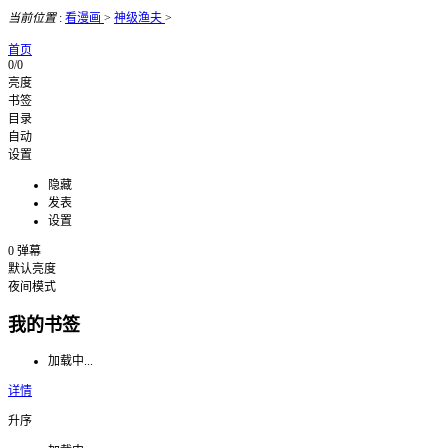
当前位置
:
看漫画
>
神级渔夫
>
首页
0/0
亮度
书签
目录
自动
设置
隐藏
发表
设置
0
弹幕
默认亮度
夜间模式
我的书签
加载中...
详情
升序