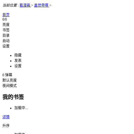
当前位置
:
看漫画
>
盖世帝尊
>
首页
0/0
亮度
书签
目录
自动
设置
隐藏
发表
设置
0
弹幕
默认亮度
夜间模式
我的书签
加载中...
详情
升序