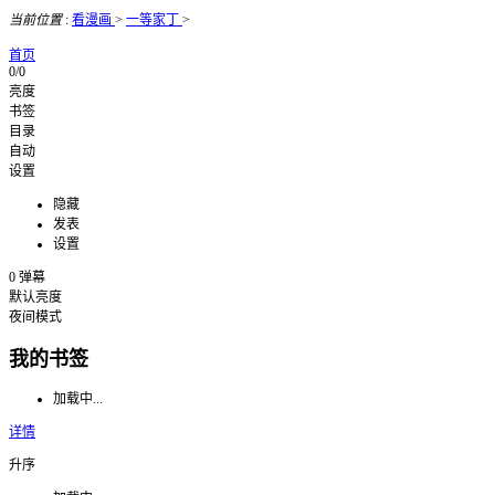
当前位置
:
看漫画
>
一等家丁
>
首页
0/0
亮度
书签
目录
自动
设置
隐藏
发表
设置
0
弹幕
默认亮度
夜间模式
我的书签
加载中...
详情
升序