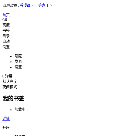
当前位置
:
看漫画
>
一等家丁
>
首页
0/0
亮度
书签
目录
自动
设置
隐藏
发表
设置
0
弹幕
默认亮度
夜间模式
我的书签
加载中...
详情
升序