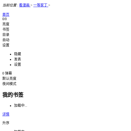
当前位置
:
看漫画
>
一等家丁
>
首页
0/0
亮度
书签
目录
自动
设置
隐藏
发表
设置
0
弹幕
默认亮度
夜间模式
我的书签
加载中...
详情
升序