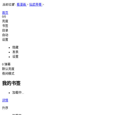
当前位置
:
看漫画
>
仙武帝尊
>
首页
0/0
亮度
书签
目录
自动
设置
隐藏
发表
设置
0
弹幕
默认亮度
夜间模式
我的书签
加载中...
详情
升序