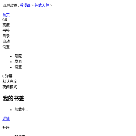
当前位置
:
看漫画
>
神武天尊
>
首页
0/0
亮度
书签
目录
自动
设置
隐藏
发表
设置
0
弹幕
默认亮度
夜间模式
我的书签
加载中...
详情
升序