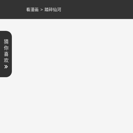
看漫画
>
踏碎仙河
猜
你
喜
欢