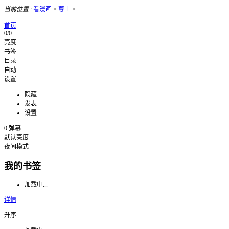
当前位置
:
看漫画
>
尊上
>
首页
0/0
亮度
书签
目录
自动
设置
隐藏
发表
设置
0
弹幕
默认亮度
夜间模式
我的书签
加载中...
详情
升序