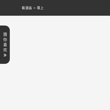
看漫画
>
尊上
猜
你
喜
欢