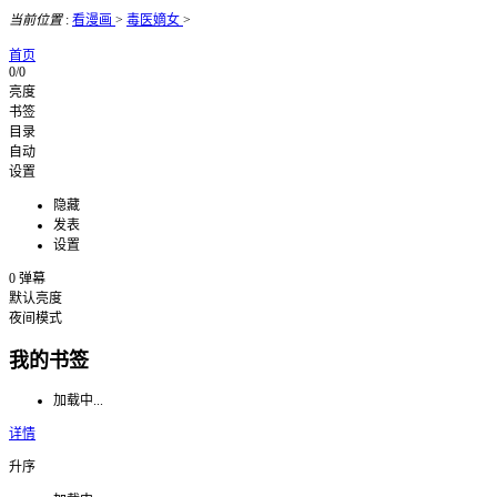
当前位置
:
看漫画
>
毒医嫡女
>
首页
0/0
亮度
书签
目录
自动
设置
隐藏
发表
设置
0
弹幕
默认亮度
夜间模式
我的书签
加载中...
详情
升序