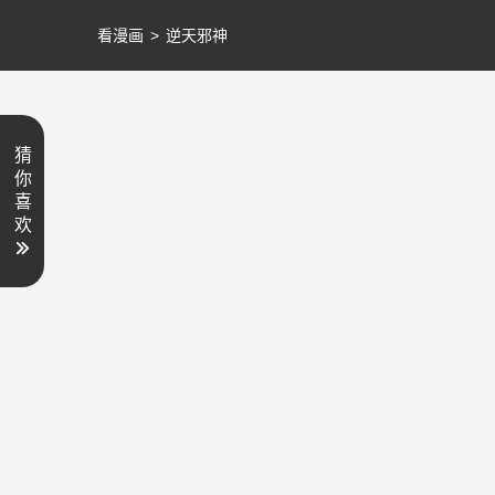
看漫画
>
逆天邪神
猜
你
喜
欢