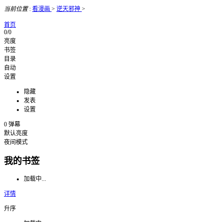
当前位置
:
看漫画
>
逆天邪神
>
首页
0/0
亮度
书签
目录
自动
设置
隐藏
发表
设置
0
弹幕
默认亮度
夜间模式
我的书签
加载中...
详情
升序