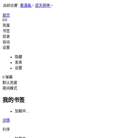
当前位置
:
看漫画
>
逆天邪神
>
首页
0/0
亮度
书签
目录
自动
设置
隐藏
发表
设置
0
弹幕
默认亮度
夜间模式
我的书签
加载中...
详情
升序