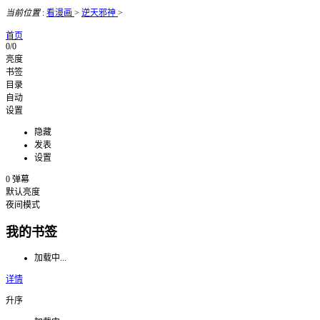
当前位置
:
看漫画
>
逆天邪神
>
首页
0/0
亮度
书签
目录
自动
设置
隐藏
发表
设置
0
弹幕
默认亮度
夜间模式
我的书签
加载中...
详情
升序