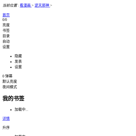
当前位置
:
看漫画
>
逆天邪神
>
首页
0/0
亮度
书签
目录
自动
设置
隐藏
发表
设置
0
弹幕
默认亮度
夜间模式
我的书签
加载中...
详情
升序