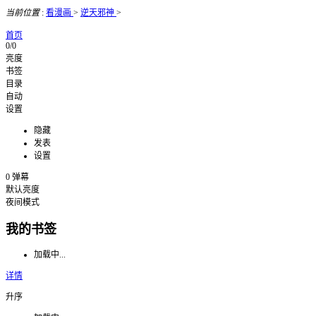
当前位置
:
看漫画
>
逆天邪神
>
首页
0/0
亮度
书签
目录
自动
设置
隐藏
发表
设置
0
弹幕
默认亮度
夜间模式
我的书签
加载中...
详情
升序