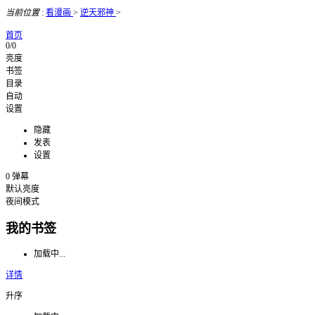
当前位置
:
看漫画
>
逆天邪神
>
首页
0/0
亮度
书签
目录
自动
设置
隐藏
发表
设置
0
弹幕
默认亮度
夜间模式
我的书签
加载中...
详情
升序