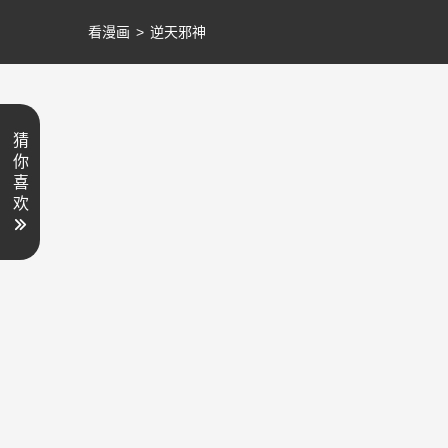
看漫画
>
逆天邪神
猜
你
喜
欢