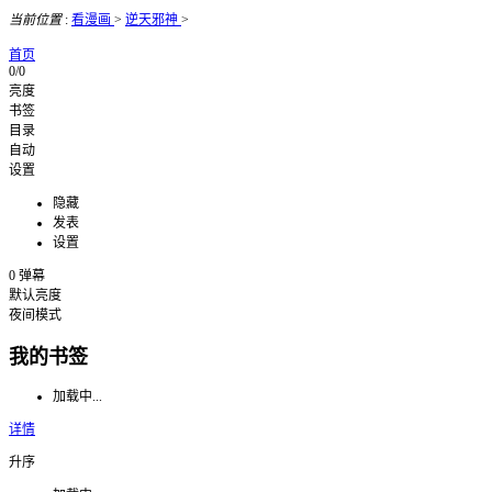
当前位置
:
看漫画
>
逆天邪神
>
首页
0/0
亮度
书签
目录
自动
设置
隐藏
发表
设置
0
弹幕
默认亮度
夜间模式
我的书签
加载中...
详情
升序