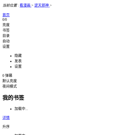
当前位置
:
看漫画
>
逆天邪神
>
首页
0/0
亮度
书签
目录
自动
设置
隐藏
发表
设置
0
弹幕
默认亮度
夜间模式
我的书签
加载中...
详情
升序