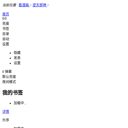
当前位置
:
看漫画
>
逆天邪神
>
首页
0/0
亮度
书签
目录
自动
设置
隐藏
发表
设置
0
弹幕
默认亮度
夜间模式
我的书签
加载中...
详情
升序