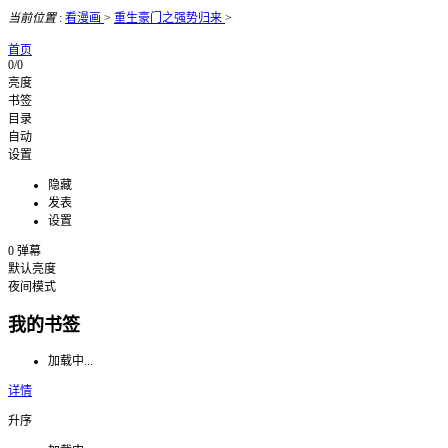
当前位置
:
看漫画
>
重生豪门之强势归来
>
首页
0/0
亮度
书签
目录
自动
设置
隐藏
发表
设置
0
弹幕
默认亮度
夜间模式
我的书签
加载中...
详情
升序