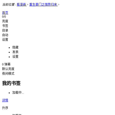
当前位置
:
看漫画
>
重生豪门之强势归来
>
首页
0/0
亮度
书签
目录
自动
设置
隐藏
发表
设置
0
弹幕
默认亮度
夜间模式
我的书签
加载中...
详情
升序